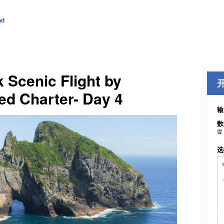
nd
k Scenic Flight by
ed Charter- Day 4
输
数
從
选