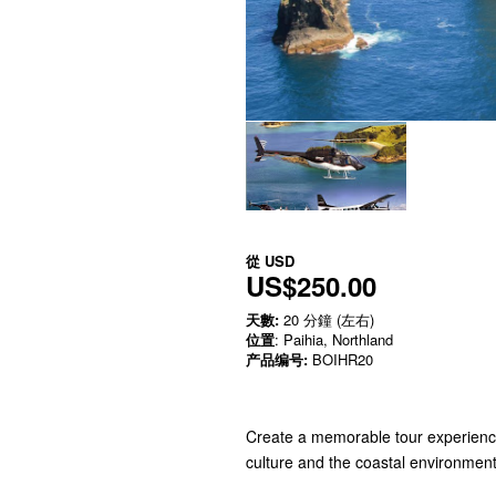
從
USD
US$250.00
天數:
20 分鐘 (左右)
位置
: Paihia, Northland
产品编号:
BOIHR20
Create a memorable tour experience 
culture and the coastal environment