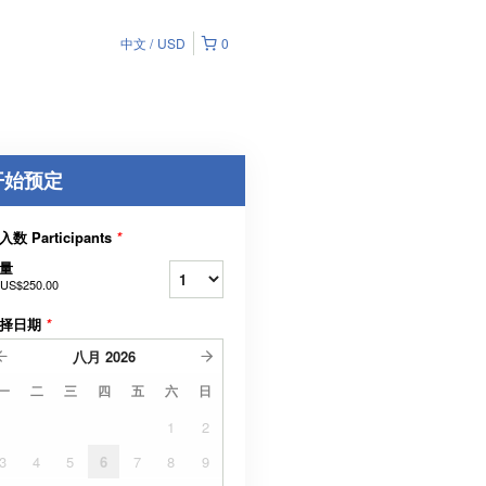
中文
USD
0
开始预定
入数 Participants
*
量
US$250.00
择日期
*
八月
2026
一
二
三
四
五
六
日
1
2
3
4
5
6
7
8
9