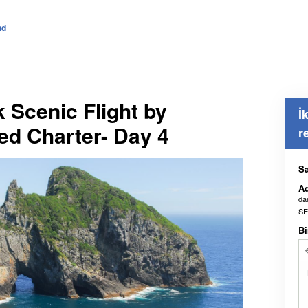
nd
k Scenic Flight by
İ
ed Charter- Day 4
r
Sa
Ad
dan
SE
Bi