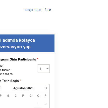
Türkçe
SEK
0
ki adımda kolayca
ezervasyon yap
yısını Girin Participants
*
et
 itibaren
K 2.368,69
r Tarih Seçin
*
Ağustos
2026
P
S
Ç
P
C
C
P
1
2