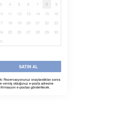
3
4
5
6
7
8
9
10
11
12
13
14
15
16
17
18
19
20
21
22
23
24
25
26
27
28
29
30
31
SATIN AL
Rezervasyonunuz onaylandıktan sonra
t:
ze vermiş olduğunuz e-posta adresine
nfirmasyon e-postası gönderilecek.