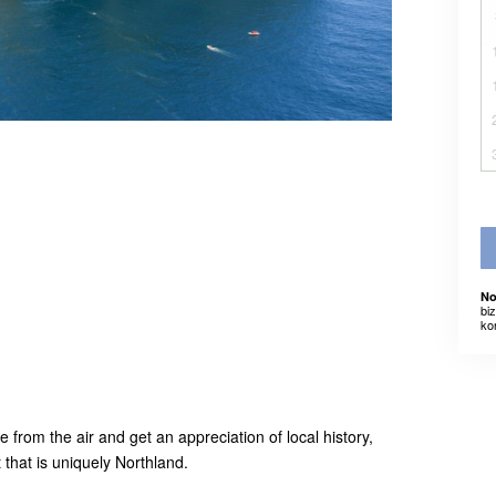
No
bi
ko
from the air and get an appreciation of local history,
 that is uniquely Northland.