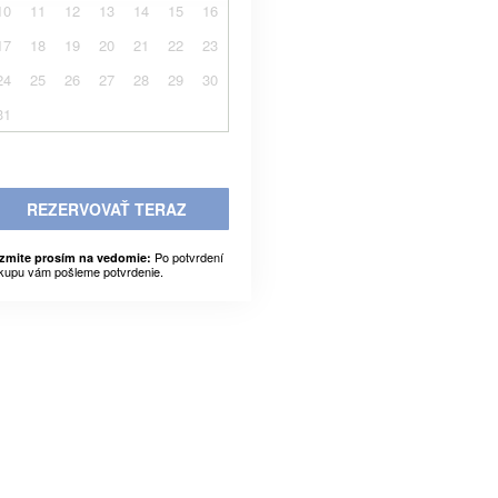
10
11
12
13
14
15
16
17
18
19
20
21
22
23
24
25
26
27
28
29
30
31
REZERVOVAŤ TERAZ
Po potvrdení
zmite prosím na vedomie:
kupu vám pošleme potvrdenie.