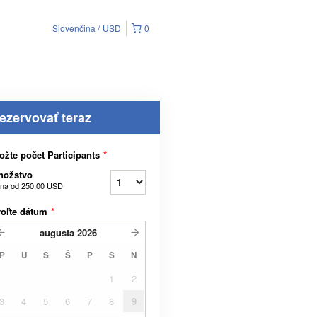
Slovenčina
USD
0
ezervovať teraz
ožte počet Participants
*
nožstvo
na od
250,00 USD
voľte dátum
*
augusta
2026
P
U
S
Š
P
S
N
1
2
3
4
5
6
7
8
9