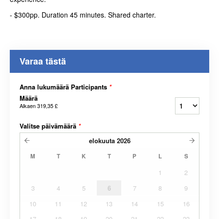
- $300pp. Duration 45 minutes. Shared charter.
Varaa tästä
Anna lukumäärä Participants
*
Määrä
Alkaen
319,35 £
Valitse päivämäärä
*
elokuuta
2026
M
T
K
T
P
L
S
1
2
3
4
5
6
7
8
9
10
11
12
13
14
15
16
17
18
19
20
21
22
23