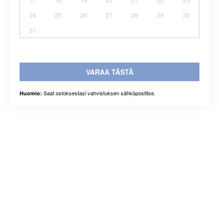
24
25
26
27
28
29
30
31
VARAA TÄSTÄ
Saat ostoksestasi vahvistuksen sähköpostitse.
Huomio: