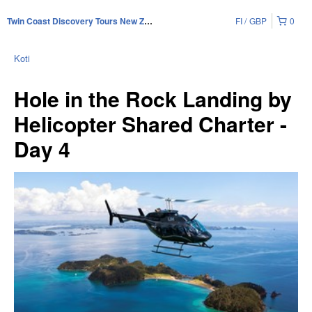
FI
GBP
0
Twin Coast Discovery Tours New Zealand
Koti
Hole in the Rock Landing by
Helicopter Shared Charter -
Day 4